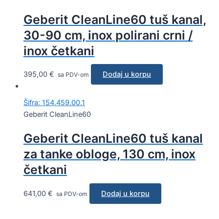
Geberit CleanLine60 tuš kanal,
30-90 cm, inox polirani crni /
inox četkani
395,00
€
Dodaj u korpu
sa PDV-om
Šifra: 154.459.00.1
Geberit CleanLine60
Geberit CleanLine60 tuš kanal
za tanke obloge, 130 cm, inox
četkani
641,00
€
Dodaj u korpu
sa PDV-om