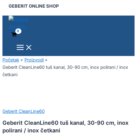
Main
Geberit
Pređi
GEBERIT ONLINE SHOP
Menu
CleanLine60
na
tuš
sadržaj
kanal,
30-
90
cm,
inox
polirani
/
Početak
Proizvodi
inox
Geberit CleanLine60 tuš kanal, 30-90 cm, inox polirani / inox
četkani
četkani
količina
Geberit CleanLine60
Geberit CleanLine60 tuš kanal, 30-90 cm, inox
polirani / inox četkani