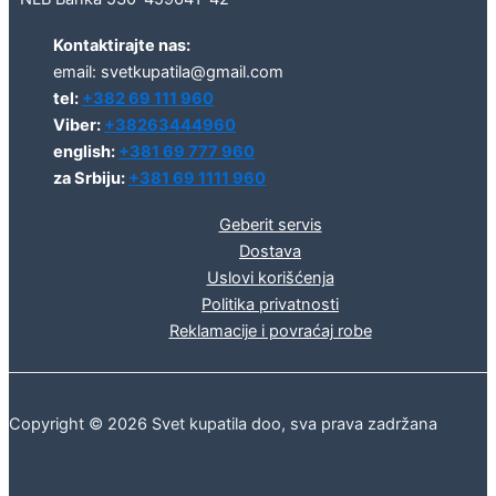
Kontaktirajte nas:
email: svetkupatila@gmail.com
tel:
+382 69 111 960
Viber:
+38263444960
english:
+381 69 777 960
za Srbiju:
+381 69 1111 960
Geberit servis
Dostava
Uslovi korišćenja
Politika privatnosti
Reklamacije i povraćaj robe
Copyright © 2026 Svet kupatila doo, sva prava zadržana