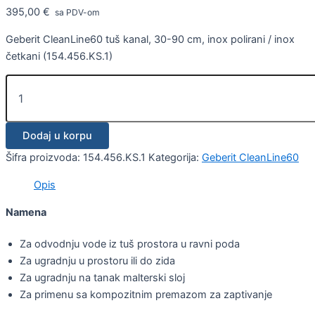
395,00
€
sa PDV-om
Geberit CleanLine60 tuš kanal, 30-90 cm, inox polirani / inox
četkani (154.456.KS.1)
Dodaj u korpu
Šifra proizvoda:
154.456.KS.1
Kategorija:
Geberit CleanLine60
Opis
Namena
Za odvodnju vode iz tuš prostora u ravni poda
Za ugradnju u prostoru ili do zida
Za ugradnju na tanak malterski sloj
Za primenu sa kompozitnim premazom za zaptivanje