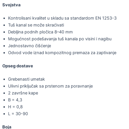
Svojstva
Kontrolisani kvalitet u skladu sa standardom EN 1253-3
Tuš kanal se može skraćivati
Debljina podnih pločica 8–40 mm
Mogućnost podešavanja tuš kanala po visini i nagibu
Jednostavno čišćenje
Odvod vode iznad kompozitnog premaza za zaptivanje
Opseg dostave
Grebenasti umetak
Ulivni priključak sa prstenom za poravnanje
2 završne kape
B = 4,3
H = 0,8
L = 30-90
Boja