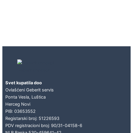
Geberit concept
Svet kupatila doo
Ovlašćeni Geberit servis
Ponta Vesla, Luštica
Herceg Novi
PIB: 03653552
Registarski broj: 51226593
PDV registracioni broj: 90/31-04158-6
NLB Banka 530-459641-42