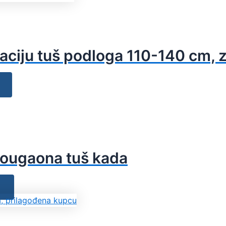
laciju tuš podloga 110-140 cm, 
avougaona tuš kada