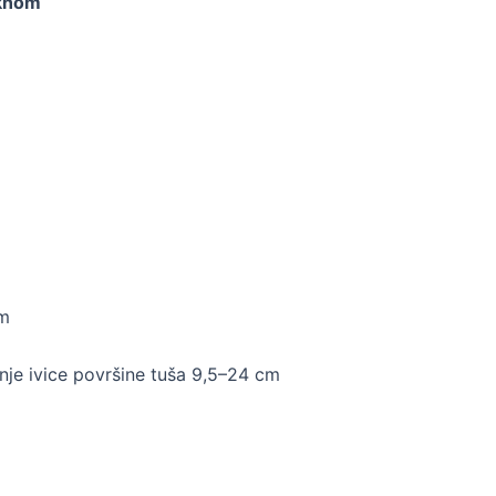
aknom
om
je ivice površine tuša 9,5–24 cm