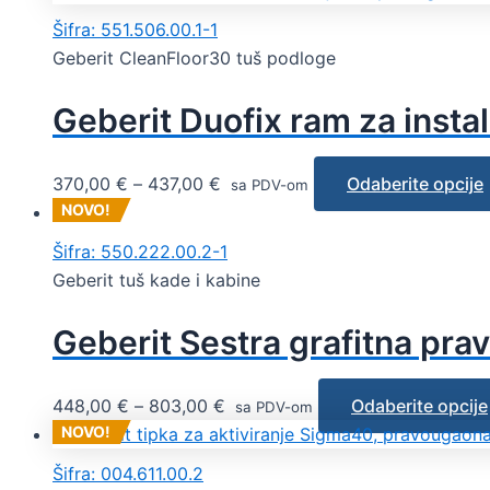
Šifra: 551.506.00.1-1
Geberit CleanFloor30 tuš podloge
Geberit Duofix ram za insta
370,00
€
–
437,00
€
Odaberite opcije
sa PDV-om
NOVO!
Šifra: 550.222.00.2-1
Geberit tuš kade i kabine
Geberit Sestra grafitna pr
448,00
€
–
803,00
€
Odaberite opcije
sa PDV-om
NOVO!
Šifra: 004.611.00.2