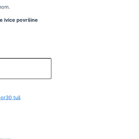
knom.
e ivice površine
oor30 tuš