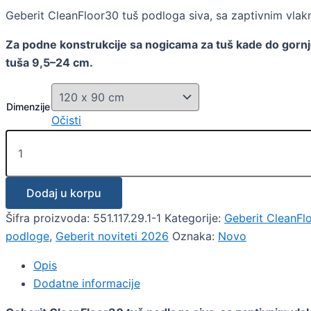
Geberit CleanFloor30 tuš podloga siva, sa zaptivnim vla
Za podne konstrukcije sa nogicama za tuš kade do gornj
tuša 9,5–24 cm.
Dimenzije
Očisti
Dodaj u korpu
Šifra proizvoda:
551.117.29.1-1
Kategorije:
Geberit CleanFl
podloge
,
Geberit noviteti 2026
Oznaka:
Novo
Opis
Dodatne informacije