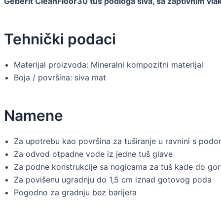
Geberit CleanFloor30 tuš podloga siva, sa zaptivnim vl
Tehnički podaci
Materijal proizvoda: Mineralni kompozitni materijal
Boja / površina: siva mat
Namene
Za upotrebu kao površina za tuširanje u ravnini s pod
Za odvod otpadne vode iz jedne tuš glave
Za podne konstrukcije sa nogicama za tuš kade do gorn
Za povišenu ugradnju do 1,5 cm iznad gotovog poda
Pogodno za gradnju bez barijera