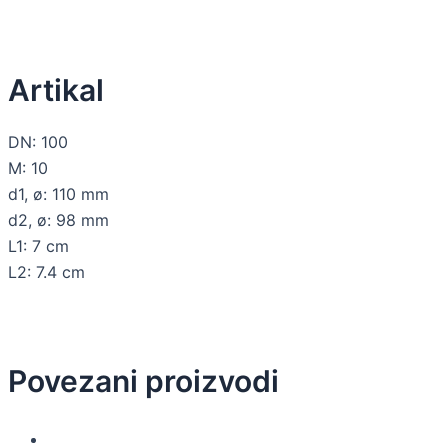
Artikal
DN: 100
M: 10
d1, ø: 110 mm
d2, ø: 98 mm
L1: 7 cm
L2: 7.4 cm
Povezani proizvodi