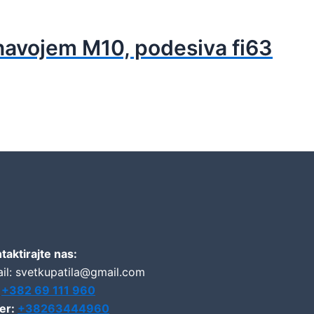
navojem M10, podesiva fi63
taktirajte nas:
il: svetkupatila@gmail.com
:
+382 69 111 960
er:
+38263444960