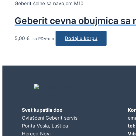
Geberit šelne sa navojem M10
Geberit cevna obujmica sa 
5,00
€
Dodaj u korpu
sa PDV-om
Geberit concept
Svet kupatila doo
Kon
Ovlašćeni Geberit servis
ema
Ponta Vesla, Luštica
tel
Herceg Novi
Vib