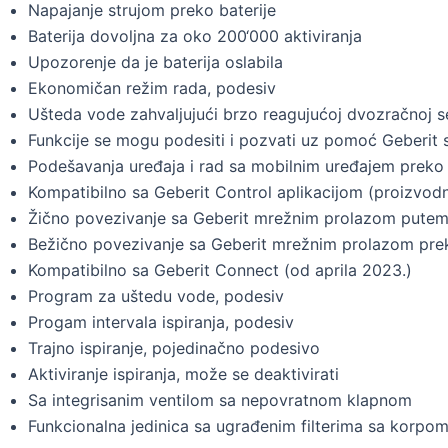
Napajanje strujom preko baterije
Baterija dovoljna za oko 200‘000 aktiviranja
Upozorenje da je baterija oslabila
Ekonomičan režim rada, podesiv
Ušteda vode zahvaljujući brzo reagujućoj dvozračnoj s
Funkcije se mogu podesiti i pozvati uz pomoć Geberit 
Podešavanja uređaja i rad sa mobilnim uređajem preko 
Kompatibilno sa Geberit Control aplikacijom (proizvodn
Žično povezivanje sa Geberit mrežnim prolazom putem
Bežično povezivanje sa Geberit mrežnim prolazom prek
Kompatibilno sa Geberit Connect (od aprila 2023.)
Program za uštedu vode, podesiv
Progam intervala ispiranja, podesiv
Trajno ispiranje, pojedinačno podesivo
Aktiviranje ispiranja, može se deaktivirati
Sa integrisanim ventilom sa nepovratnom klapnom
Funkcionalna jedinica sa ugrađenim filterima sa korpo