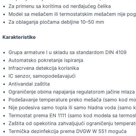
Za primenu sa koritima od nerđajućeg čelika
Model sa mešačem ili termostatskim mešačem nije pog
Za oblaganja pločama debljine 10–50 mm
Karakteristike
Grupa armature I u skladu sa standardom DIN 4109
Automatsko pokretanje ispiranja
Infracrvena detekcija korisnika
IC senzor, samopodešavajući
Antivandal zaštita
Ograničenje obima napajanja regulatorom jačine mlaza
Podešavanje temperature preko mešača (samo kod mo
Nije podesiva samo topla ili samo hladna voda (samo
Termostat prema EN 1111 (samo kod modela sa termo
Zaštita od opekotina zahvaljujući ograničenju tempe
Termička dezinfekcija prema DVGW W 551 moguća