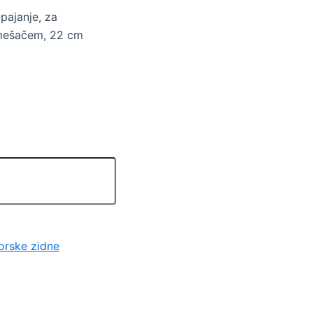
pajanje, za
 mešačem, 22 cm
orske zidne