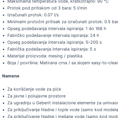
Maksimalna temperatura vode, kratkotrajno: 90 °C
Protok pod pritiskom od 3 bara: 5 l/min
Izračunati protok: 0.07 l/s
Minimalni protočni pritisak za izračunati protok: 0.5 ba
Opseg podešavanja intervala ispiranja: 1 do 168 h
Fabričko podešavanje intervala ispiranja: 24 h
Opseg podešavanja intervala ispiranja: 5–200 s
Fabrička podešavanja intervala ispiranja: 5 s
Materijal proizvoda: mesing / plastika
Boja / površina: Matirana crna / sa slojem easy-to-clea
Namene
Za korišćenje vode za piće
Za javne i polujavne prostore
Za ugradnju u Geberit instalacione elemente za umiva
Za priključivanje hladne i tople vode (samo kod mode
Za priključivanje hladne i mešane vode (samo kod mo