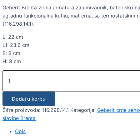
Geberit Brenta zidna armatura za umivaonik, baterijsko na
ugradnu funkcionalnu kutiju, mat crna, sa termostatskim
(116.298.14.1).
L: 22 cm
L1: 23.6 cm
B: 8 cm
H: 8 cm
Dodaj u korpu
Šifra proizvoda:
116.298.14.1
Kategorija:
Geberit crne senz
slavine Brenta
Opis