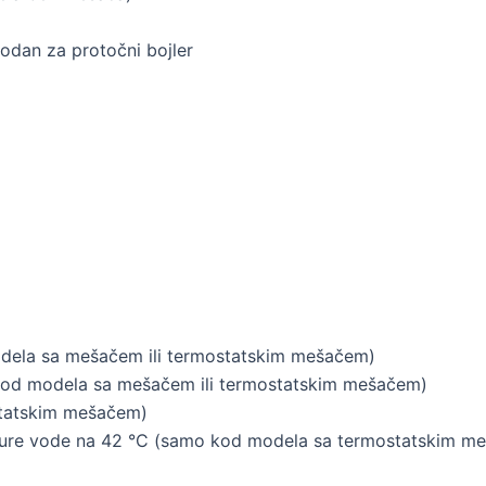
odan za protočni bojler
dela sa mešačem ili termostatskim mešačem)
 kod modela sa mešačem ili termostatskim mešačem)
statskim mešačem)
rature vode na 42 °C (samo kod modela sa termostatskim m