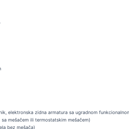
r
n
onik, elektronska zidna armatura sa ugradnom funkcionalno
la sa mešačem ili termostatskim mešačem)
dela bez mešača)