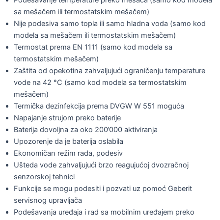
Podešavanje temperature preko mešača (samo kod modela
sa mešačem ili termostatskim mešačem)
Nije podesiva samo topla ili samo hladna voda (samo kod
modela sa mešačem ili termostatskim mešačem)
Termostat prema EN 1111 (samo kod modela sa
termostatskim mešačem)
Zaštita od opekotina zahvaljujući ograničenju temperature
vode na 42 °C (samo kod modela sa termostatskim
mešačem)
Termička dezinfekcija prema DVGW W 551 moguća
Napajanje strujom preko baterije
Baterija dovoljna za oko 200‘000 aktiviranja
Upozorenje da je baterija oslabila
Ekonomičan režim rada, podesiv
Ušteda vode zahvaljujući brzo reagujućoj dvozračnoj
senzorskoj tehnici
Funkcije se mogu podesiti i pozvati uz pomoć Geberit
servisnog upravljača
Podešavanja uređaja i rad sa mobilnim uređajem preko