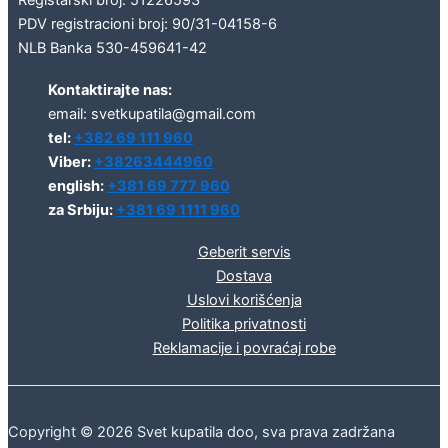
PDV registracioni broj: 90/31-04158-6
NLB Banka 530-459641-42
Kontaktirajte nas:
email: svetkupatila@gmail.com
tel:
+382 69 111 960
Viber:
+38263444960
english:
+381 69 777 960
za Srbiju:
+381 69 1111 960
Geberit servis
Dostava
Uslovi korišćenja
Politika privatnosti
Reklamacije i povraćaj robe
Copyright © 2026 Svet kupatila doo, sva prava zadržana