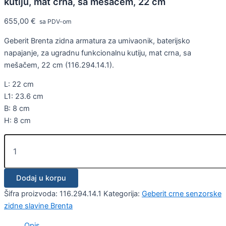
kutiju, mat crna, sa mešačem, 22 cm
655,00
€
sa PDV-om
Geberit Brenta zidna armatura za umivaonik, baterijsko
napajanje, za ugradnu funkcionalnu kutiju, mat crna, sa
mešačem, 22 cm (116.294.14.1).
L: 22 cm
L1: 23.6 cm
B: 8 cm
H: 8 cm
Dodaj u korpu
Šifra proizvoda:
116.294.14.1
Kategorija:
Geberit crne senzorske
zidne slavine Brenta
Opis