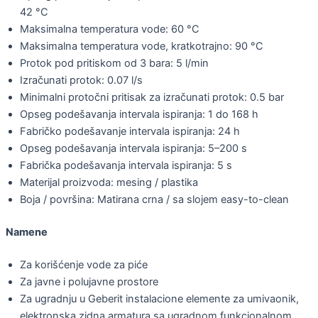
42 °C
Maksimalna temperatura vode: 60 °C
Maksimalna temperatura vode, kratkotrajno: 90 °C
Protok pod pritiskom od 3 bara: 5 l/min
Izračunati protok: 0.07 l/s
Minimalni protočni pritisak za izračunati protok: 0.5 bar
Opseg podešavanja intervala ispiranja: 1 do 168 h
Fabričko podešavanje intervala ispiranja: 24 h
Opseg podešavanja intervala ispiranja: 5–200 s
Fabrička podešavanja intervala ispiranja: 5 s
Materijal proizvoda: mesing / plastika
Boja / površina: Matirana crna / sa slojem easy-to-clean
Namene
Za korišćenje vode za piće
Za javne i polujavne prostore
Za ugradnju u Geberit instalacione elemente za umivaonik,
elektronska zidna armatura sa ugradnom funkcionalnom