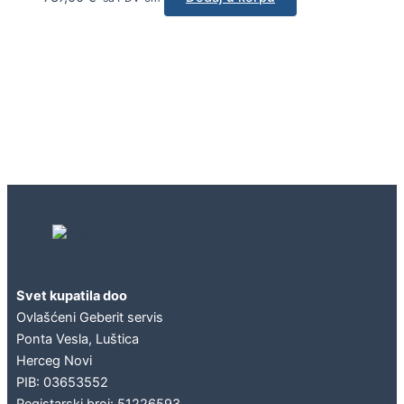
Geberit concept
Svet kupatila doo
Ovlašćeni Geberit servis
Ponta Vesla, Luštica
Herceg Novi
PIB: 03653552
Registarski broj: 51226593