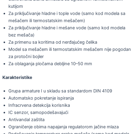
kutijom
Za priključivanje hladne i tople vode (samo kod modela sa
mešačem ili termostatskim mešačem)
Za priključivanje hladne i mešane vode (samo kod modela
bez mešača)
Za primenu sa koritima od nerđajućeg čelika
Model sa mešačem ili termostatskim mešačem nije pogodan
za protočni bojler
Za oblaganja pločama debljine 10–50 mm
Karakteristike
Grupa armature I u skladu sa standardom DIN 4109
Automatsko pokretanje ispiranja
Infracrvena detekcija korisnika
IC senzor, samopodešavajući
Antivandal zaštita
Ograničenje obima napajanja regulatorom jačine mlaza