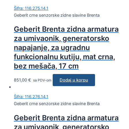
Šifra: 116.275.14.1
Geberit crne senzorske zidne slavine Brenta
Geberit Brenta zidna armatura
za umivaonik, generatorsko
napajanje, za ugradnu
funkcionalnu kutiju, mat crna,
bez mešača, 17 cm
851,00
€
Dodaj u korpu
sa PDV-om
Šifra: 116.276.14.1
Geberit crne senzorske zidne slavine Brenta
Geberit Brenta zidna armatura
za umivaonik, generatorsko