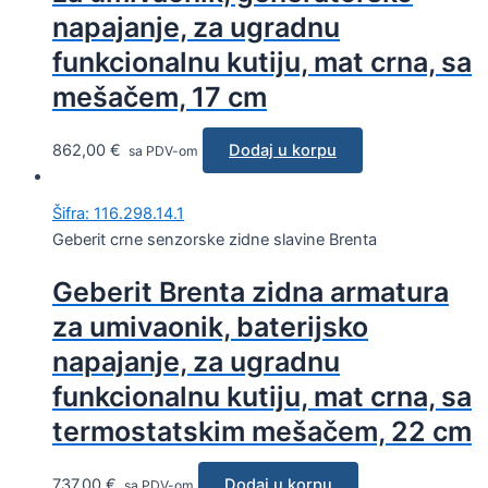
napajanje, za ugradnu
funkcionalnu kutiju, mat crna, sa
mešačem, 17 cm
862,00
€
Dodaj u korpu
sa PDV-om
Šifra: 116.298.14.1
Geberit crne senzorske zidne slavine Brenta
Geberit Brenta zidna armatura
za umivaonik, baterijsko
napajanje, za ugradnu
funkcionalnu kutiju, mat crna, sa
termostatskim mešačem, 22 cm
737,00
€
Dodaj u korpu
sa PDV-om