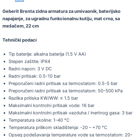
Geberit Brenta zidna armatura za umivaonik, baterijsko
napajanje, za ugradnu funkcionalnu kutiju, mat crna, sa
mešačem, 22 cm
Tehnički podaci
Tip baterije: alkalna baterija (1.5 V AA)
Stepen zaštite: IPX4
Radni napon: 3 V DC
Radni pritisak: 0.5-10 bar
Preporučeni radni pritisak sa termostatom: 0.5-5 bar
Preporučeni radni pritisak sa termostatom: 50-500 kPa
Razlika pritiska KW/WW: ≤ 1.5 bar
Maksimalni kontrolni pritisak vode: 16 bar
Maksimalni kontrolni pritisak vazduha / inertnog gasa: 3 bar
Temperatura okoline: 1–40 °C
Temperatura prilikom skladištenja: -20 – +70 °C
Opseg podešavanja temperature vode sa termostatom: 20-