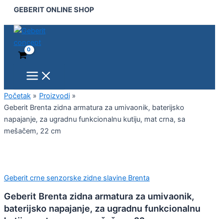
Main
Geberit
Pređi
GEBERIT ONLINE SHOP
Menu
Brenta
na
zidna
sadržaj
armatura
za
umivaonik,
baterijsko
napajanje,
za
ugradnu
Početak
Proizvodi
funkcionalnu
Geberit Brenta zidna armatura za umivaonik, baterijsko
kutiju,
napajanje, za ugradnu funkcionalnu kutiju, mat crna, sa
mat
mešačem, 22 cm
crna,
sa
mešačem,
22
cm
Geberit crne senzorske zidne slavine Brenta
količina
Geberit Brenta zidna armatura za umivaonik,
baterijsko napajanje, za ugradnu funkcionalnu