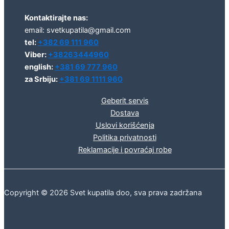
Kontaktirajte nas:
email: svetkupatila@gmail.com
tel:
+382 69 111 960
Viber:
+38263444960
english:
+381 69 777 960
za Srbiju:
+381 69 1111 960
Geberit servis
Dostava
Uslovi korišćenja
Politika privatnosti
Reklamacije i povraćaj robe
Copyright © 2026 Svet kupatila doo, sva prava zadržana