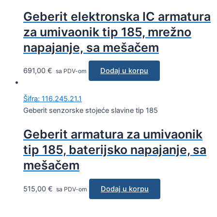
Geberit elektronska IC armatura
za umivaonik tip 185, mrežno
napajanje, sa mešačem
691,00
€
Dodaj u korpu
sa PDV-om
Šifra: 116.245.21.1
Geberit senzorske stojeće slavine tip 185
Geberit armatura za umivaonik
tip 185, baterijsko napajanje, sa
mešačem
515,00
€
Dodaj u korpu
sa PDV-om