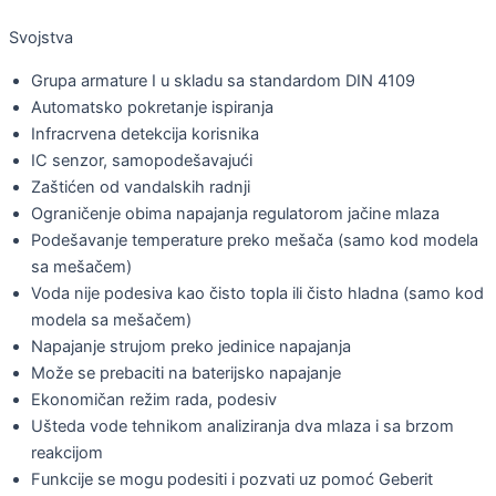
Svojstva
Grupa armature I u skladu sa standardom DIN 4109
Automatsko pokretanje ispiranja
Infracrvena detekcija korisnika
IC senzor, samopodešavajući
Zaštićen od vandalskih radnji
Ograničenje obima napajanja regulatorom jačine mlaza
Podešavanje temperature preko mešača (samo kod modela
sa mešačem)
Voda nije podesiva kao čisto topla ili čisto hladna (samo kod
modela sa mešačem)
Napajanje strujom preko jedinice napajanja
Može se prebaciti na baterijsko napajanje
Ekonomičan režim rada, podesiv
Ušteda vode tehnikom analiziranja dva mlaza i sa brzom
reakcijom
Funkcije se mogu podesiti i pozvati uz pomoć Geberit