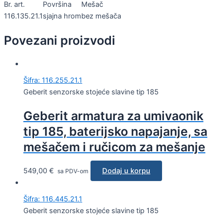
Br. art.
Površina
Mešač
116.135.21.1
sjajna hrom
bez mešača
Povezani proizvodi
Šifra: 116.255.21.1
Geberit senzorske stojeće slavine tip 185
Geberit armatura za umivaonik
tip 185, baterijsko napajanje, sa
mešačem i ručicom za mešanje
549,00
€
Dodaj u korpu
sa PDV-om
Šifra: 116.445.21.1
Geberit senzorske stojeće slavine tip 185