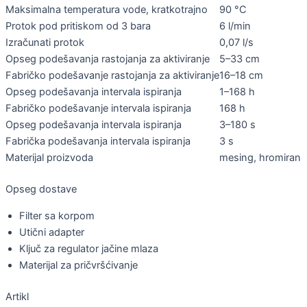
Maksimalna temperatura vode, kratkotrajno
90 °C
Protok pod pritiskom od 3 bara
6 l/min
Izračunati protok
0,07 l/s
Opseg podešavanja rastojanja za aktiviranje
5–33 cm
Fabričko podešavanje rastojanja za aktiviranje
16–18 cm
Opseg podešavanja intervala ispiranja
1–168 h
Fabričko podešavanje intervala ispiranja
168 h
Opseg podešavanja intervala ispiranja
3–180 s
Fabrička podešavanja intervala ispiranja
3 s
Materijal proizvoda
mesing, hromiran
Opseg dostave
Filter sa korpom
Utični adapter
Ključ za regulator jačine mlaza
Materijal za pričvršćivanje
Artikl