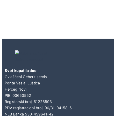
Geberit concept
Svet kupatila doo
Ovlašćeni Geberit servis
Ponta Vesla, Luštica
Herceg Novi
PIB: 03653552
Registarski broj: 51226593
PDV registracioni broj: 90/31-04158-6
NLB Banka 530-459641-42