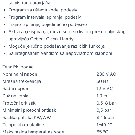
servisnog upravljača
Program za uštedu vode, podesiv
Program intervala ispiranja, podesiv
Trajno ispiranje, pojedinačno podesivo
Aktiviranje ispiranja, može se deaktivirati preko daljinskog
upravljača Geberit Clean-Handy
Moguće je ručno podešavanje različitih funkcija
Sa integrisanim ventilom sa nepovratnom klapnom
Tehnički podaci
Nominalni napon
230 V AC
Mrežna frekvencija
50 Hz
Radni napon
12 V AC
Dužina kabla
1,9 m
Protočni pritisak
0,5–8 bar
Minimalni protočni pritisak
0,5 bar
Razlika pritiska KW/WW
≤ 1,5 bar
Temperatura okoline
1–40 °C
Maksimalna temperatura vode
65 °C