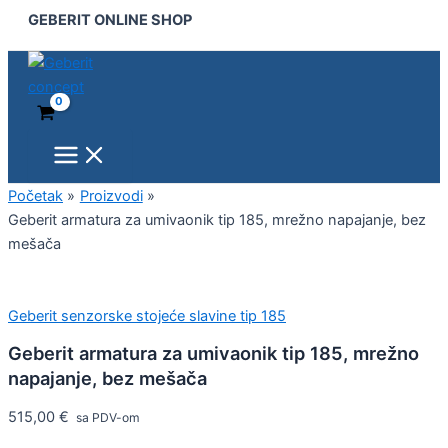
Main
Geberit
Pređi
GEBERIT ONLINE SHOP
Menu
armatura
na
za
sadržaj
umivaonik
tip
185,
mrežno
napajanje,
bez
mešača
Početak
Proizvodi
količina
Geberit armatura za umivaonik tip 185, mrežno napajanje, bez
mešača
Geberit senzorske stojeće slavine tip 185
Geberit armatura za umivaonik tip 185, mrežno
napajanje, bez mešača
515,00
€
sa PDV-om