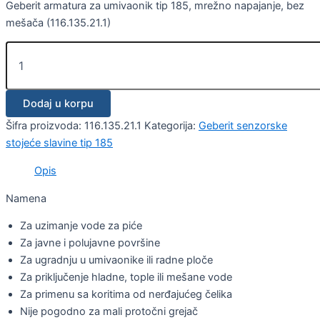
Geberit armatura za umivaonik tip 185, mrežno napajanje, bez
mešača (116.135.21.1)
Dodaj u korpu
Šifra proizvoda:
116.135.21.1
Kategorija:
Geberit senzorske
stojeće slavine tip 185
Opis
Namena
Za uzimanje vode za piće
Za javne i polujavne površine
Za ugradnju u umivaonike ili radne ploče
Za priključenje hladne, tople ili mešane vode
Za primenu sa koritima od nerđajućeg čelika
Nije pogodno za mali protočni grejač