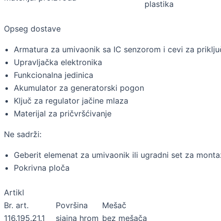
plastika
Opseg dostave
Armatura za umivaonik sa IC senzorom i cevi za priklj
Upravljačka elektronika
Funkcionalna jedinica
Akumulator za generatorski pogon
Ključ za regulator jačine mlaza
Materijal za pričvršćivanje
Ne sadrži:
Geberit elemenat za umivaonik ili ugradni set za mont
Pokrivna ploča
Artikl
Br. art.
Površina
Mešač
116.195.21.1
sjajna hrom
bez mešača