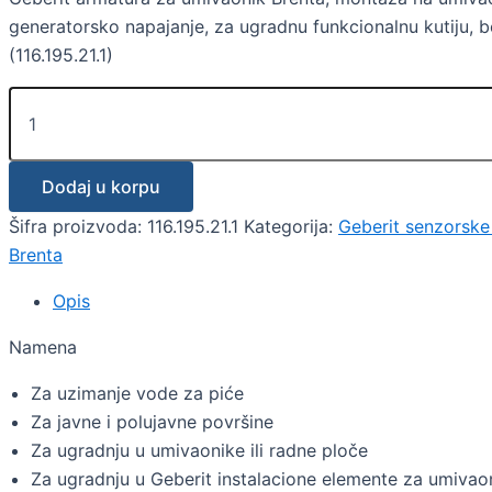
generatorsko napajanje, za ugradnu funkcionalnu kutiju,
(116.195.21.1)
Dodaj u korpu
Šifra proizvoda:
116.195.21.1
Kategorija:
Geberit senzorske 
Brenta
Opis
Namena
Za uzimanje vode za piće
Za javne i polujavne površine
Za ugradnju u umivaonike ili radne ploče
Za ugradnju u Geberit instalacione elemente za umiva