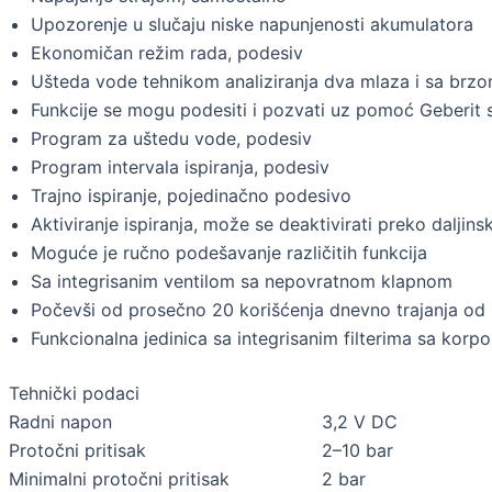
Upozorenje u slučaju niske napunjenosti akumulatora
Ekonomičan režim rada, podesiv
Ušteda vode tehnikom analiziranja dva mlaza i sa brz
Funkcije se mogu podesiti i pozvati uz pomoć Geberit 
Program za uštedu vode, podesiv
Program intervala ispiranja, podesiv
Trajno ispiranje, pojedinačno podesivo
Aktiviranje ispiranja, može se deaktivirati preko dalji
Moguće je ručno podešavanje različitih funkcija
Sa integrisanim ventilom sa nepovratnom klapnom
Počevši od prosečno 20 korišćenja dnevno trajanja od 
Funkcionalna jedinica sa integrisanim filterima sa korp
Tehnički podaci
Radni napon
3,2 V DC
Protočni pritisak
2–10 bar
Minimalni protočni pritisak
2 bar