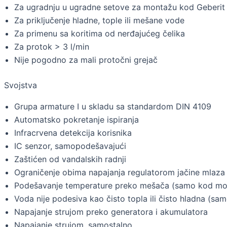
Za ugradnju u ugradne setove za montažu kod Geberit
Za priključenje hladne, tople ili mešane vode
Za primenu sa koritima od nerđajućeg čelika
Za protok > 3 l/min
Nije pogodno za mali protočni grejač
Svojstva
Grupa armature I u skladu sa standardom DIN 4109
Automatsko pokretanje ispiranja
Infracrvena detekcija korisnika
IC senzor, samopodešavajući
Zaštićen od vandalskih radnji
Ograničenje obima napajanja regulatorom jačine mlaza
Podešavanje temperature preko mešača (samo kod m
Voda nije podesiva kao čisto topla ili čisto hladna (
Napajanje strujom preko generatora i akumulatora
Napajanje strujom, samostalno