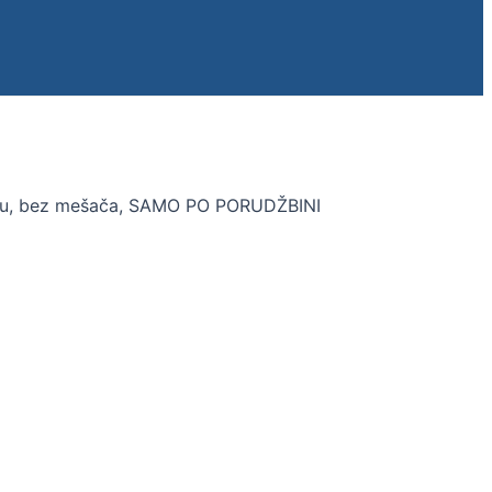
utiju, bez mešača, SAMO PO PORUDŽBINI