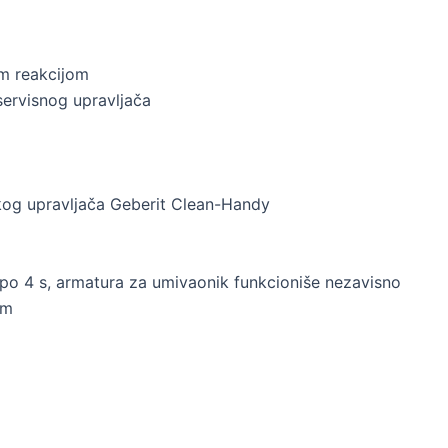
om reakcijom
servisnog upravljača
nskog upravljača Geberit Clean-Handy
po 4 s, armatura za umivaonik funkcioniše nezavisno
om