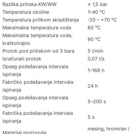
Razlika pritiska KW/WW
≤ 1,5 bar
Temperatura okoline
1–40 °C
Temperatura prilikom skladištenja
-20 – +70 °C
Maksimalna temperatura vode
60 °C
Maksimalna temperatura vode,
90 °C
kratkotrajno
Protok pod pritiskom od 3 bara
5 l/min
Izračunati protok
0,07 l/s
Opseg podešavanja intervala
1–168 h
ispiranja
Fabričko podešavanje intervala
24 h
ispiranja
Opseg podešavanja intervala
5–200 s
ispiranja
Fabrička podešavanja intervala
5 s
ispiranja
mesing, hromiran /
Materijal proizvoda