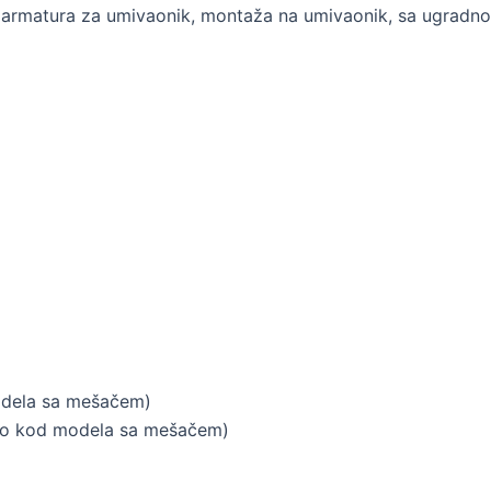
 armatura za umivaonik, montaža na umivaonik, sa ugradn
odela sa mešačem)
samo kod modela sa mešačem)