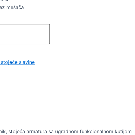
 bez mešača
stojeće slavine
onik, stojeća armatura sa ugradnom funkcionalnom kutijom