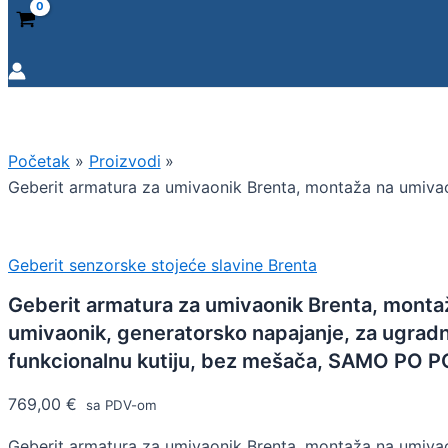
Početak
Proizvodi
Geberit armatura za umivaonik Brenta, montaža na umiva
Geberit senzorske stojeće slavine Brenta
Geberit armatura za umivaonik Brenta, monta
umivaonik, generatorsko napajanje, za ugrad
funkcionalnu kutiju, bez mešača, SAMO PO 
769,00
€
sa PDV-om
Geberit armatura za umivaonik Brenta, montaža na umivao