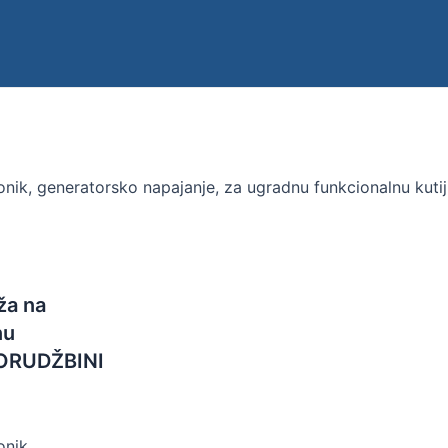
onik, generatorsko napajanje, za ugradnu funkcionalnu k
ža na
nu
PORUDŽBINI
nik,