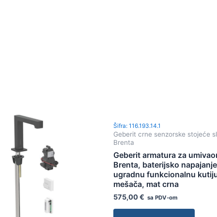
Šifra: 116.193.14.1
Geberit crne senzorske stojeće s
Brenta
Geberit armatura za umivao
Brenta, baterijsko napajanje
ugradnu funkcionalnu kutij
mešača, mat crna
575,00
€
sa PDV-om