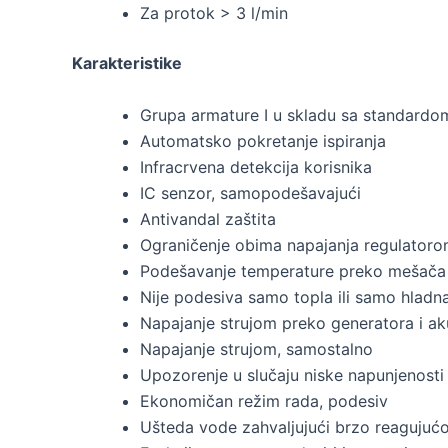
Za protok > 3 l/min
Karakteristike
Grupa armature I u skladu sa standardo
Automatsko pokretanje ispiranja
Infracrvena detekcija korisnika
IC senzor, samopodešavajući
Antivandal zaštita
Ograničenje obima napajanja regulatoro
Podešavanje temperature preko mešača
Nije podesiva samo topla ili samo hla
Napajanje strujom preko generatora i a
Napajanje strujom, samostalno
Upozorenje u slučaju niske napunjenost
Ekonomičan režim rada, podesiv
Ušteda vode zahvaljujući brzo reagujućo