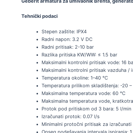
Geberit armatura za umivaonik Brenta, generato
Tehnički podaci
Stepen zaštite: IPX4
Radni napon: 3.2 V DC
Radni pritisak: 2-10 bar
Razlika pritiska KW/WW: ≤ 1.5 bar
Maksimalni kontrolni pritisak vode: 16 b
Maksimalni kontrolni pritisak vazduha / 
Temperatura okoline: 1–40 °C
Temperatura prilikom skladištenja: -20 
Maksimalna temperatura vode: 60 °C
Maksimalna temperatura vode, kratkotra
Protok pod pritiskom od 3 bara: 5 l/min
Izračunati protok: 0.07 l/s
Minimalni protočni pritisak za izračunati
Opseg podešavanja intervala ispiranja: 1