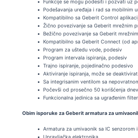
Funkcije se mogu podesiti i pozvati uz 
Podešavanja uređaja i rad sa mobilnim u
Kompatibilno sa Geberit Control aplikac
Žično povezivanje sa Geberit mrežnim 
Bežično povezivanje sa Geberit mrežnim
Kompatibilno sa Geberit Connect (od apr
Program za uštedu vode, podesiv
Program intervala ispiranja, podesiv
Trajno ispiranje, pojedinačno podesivo
Aktiviranje ispiranja, može se deaktivirat
Sa integrisanim ventilom sa nepovratn
Počevši od prosečno 50 korišćenja dnevn
Funkcionalna jedinica sa ugrađenim filt
Obim isporuke za Geberit armatura za umivaoni
Armatura za umivaonik sa IC senzorom i 
Upravljačka elektronika