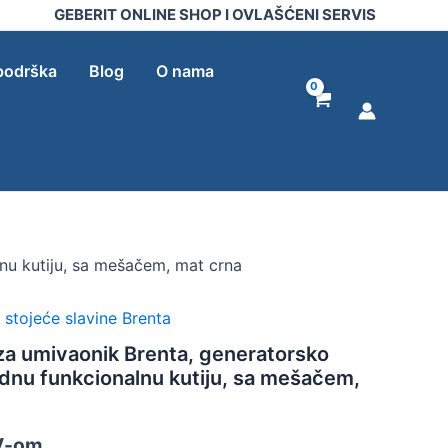
Brenta,
GEBERIT ONLINE SHOP I OVLAŠĆENI SERVIS
generatorsko
napajanje,
za
podrška
Blog
O nama
ugradnu
funkcionalnu
kutiju,
sa
mešačem,
mat
crna
količina
nu kutiju, sa mešačem, mat crna
 stojeće slavine Brenta
za umivaonik Brenta, generatorsko
adnu funkcionalnu kutiju, sa mešačem,
V-om