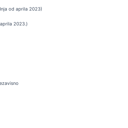
nja od aprila 2023)
prila 2023.)
nezavisno