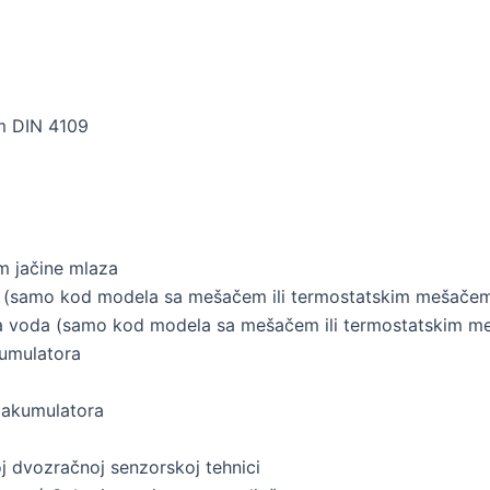
m DIN 4109
m jačine mlaza
 (samo kod modela sa mešačem ili termostatskim mešače
dna voda (samo kod modela sa mešačem ili termostatskim 
kumulatora
i akumulatora
j dvozračnoj senzorskoj tehnici