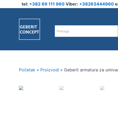
Pređi
tel:
+382 69 111 960
Viber:
+38263444960
e
na
sadržaj
Početak
Proizvodi
Geberit armatura za umivao