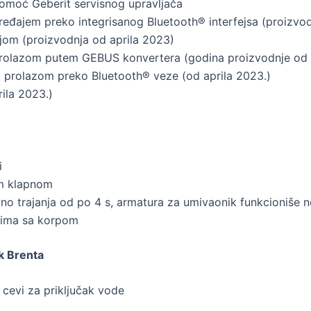
pomoć Geberit servisnog upravljača
ređajem preko integrisanog Bluetooth® interfejsa (proizvod
ijom (proizvodnja od aprila 2023)
prolazom putem GEBUS konvertera (godina proizvodnje od a
 prolazom preko Bluetooth® veze (od aprila 2023.)
ila 2023.)
i
om klapnom
o trajanja od po 4 s, armatura za umivaonik funkcioniše 
erima sa korpom
k Brenta
cevi za priključak vode