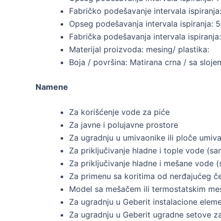
Fabričko podešavanje intervala ispiranja
Opseg podešavanja intervala ispiranja: 
Fabrička podešavanja intervala ispiranja:
Materijal proizvoda: mesing/ plastika:
Boja / površina: Matirana crna / sa sloj
Namene
Za korišćenje vode za piće
Za javne i polujavne prostore
Za ugradnju u umivaonike ili ploče umiv
Za priključivanje hladne i tople vode 
Za priključivanje hladne i mešane vode
Za primenu sa koritima od nerđajućeg če
Model sa mešačem ili termostatskim meš
Za ugradnju u Geberit instalacione ele
Za ugradnju u Geberit ugradne setove z