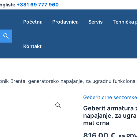
nglish:
+381 69 777 960
Početna
Prodavnica
Servis
Tehnička 
Kontakt
nik Brenta, generatorsko napajanje, za ugradnu funkcional
Geberit crne senzorske
Geberit
armatura
Geberit armatura 
za
napajanje, za ugr
umivaonik
Brenta,
mat crna
generatorsko
816,00
€
napajanje,
sa PD