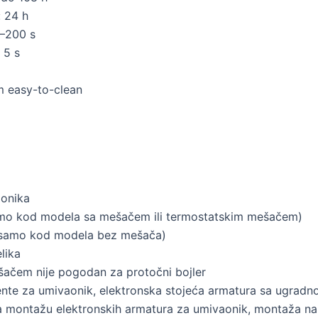
: 24 h
5–200 s
 5 s
em easy-to-clean
aonika
(samo kod modela sa mešačem ili termostatskim mešačem)
 (samo kod modela bez mešača)
lika
ačem nije pogodan za protočni bojler
mente za umivaonik, elektronska stojeća armatura sa ugrad
a montažu elektronskih armatura za umivaonik, montaža n