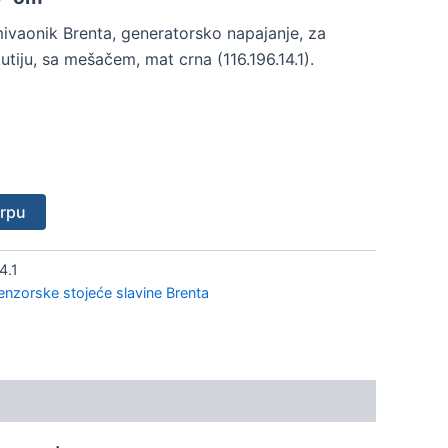
ivaonik Brenta, generatorsko napajanje, za
tiju, sa mešačem, mat crna (116.196.14.1).
orpu
4.1
enzorske stojeće slavine Brenta