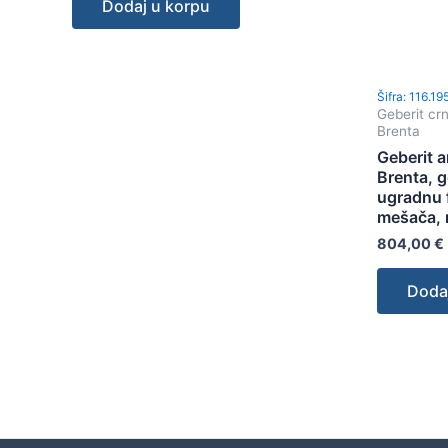
Dodaj u korpu
Šifra: 116.19
Geberit cr
Brenta
Geberit 
Brenta, g
ugradnu 
mešača, 
804,00
€
Doda