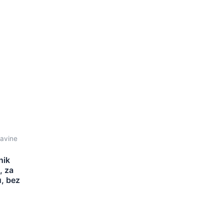
lavine
nik
, za
u, bez