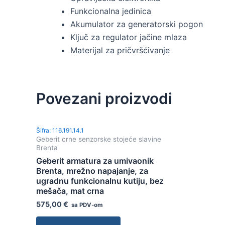
Funkcionalna jedinica
Akumulator za generatorski pogon
Ključ za regulator jačine mlaza
Materijal za pričvršćivanje
Povezani proizvodi
Šifra: 116.191.14.1
Geberit crne senzorske stojeće slavine
Brenta
Geberit armatura za umivaonik
Brenta, mrežno napajanje, za
ugradnu funkcionalnu kutiju, bez
mešača, mat crna
575,00
€
sa PDV-om