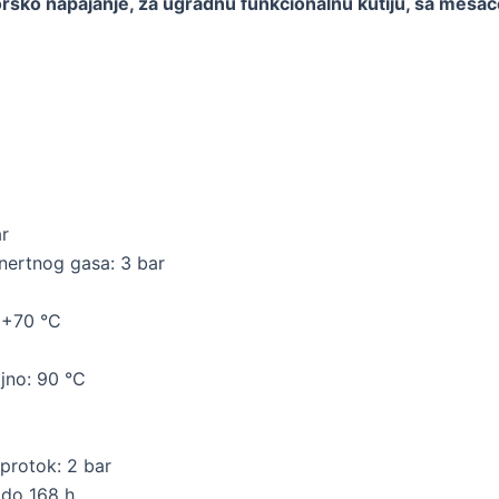
rsko napajanje, za ugradnu funkcionalnu kutiju, sa meša
ar
inertnog gasa: 3 bar
– +70 °C
jno: 90 °C
 protok: 2 bar
 do 168 h