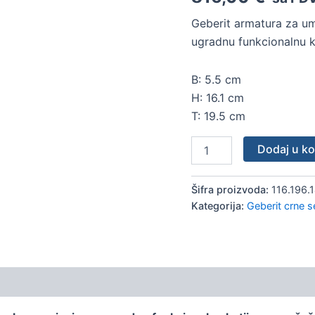
za
ugradnu
Geberit armatura za um
funkcionalnu
ugradnu funkcionalnu ku
kutiju,
sa
mešačem,
B: 5.5 cm
mat
H: 16.1 cm
crna
T: 19.5 cm
količina
Dodaj u k
Šifra proizvoda:
116.196.1
Kategorija:
Geberit crne s