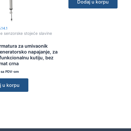
Dodaj u korpu
5.14.1
ne senzorske stojeće slavine
armatura za umivaonik
eneratorsko napajanje, za
funkcionalnu kutiju, bez
mat crna
sa PDV-om
j u korpu