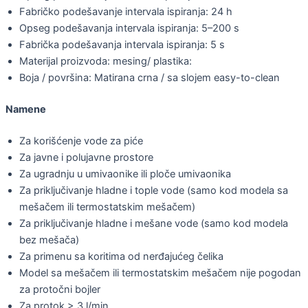
Fabričko podešavanje intervala ispiranja: 24 h
Opseg podešavanja intervala ispiranja: 5–200 s
Fabrička podešavanja intervala ispiranja: 5 s
Materijal proizvoda: mesing/ plastika:
Boja / površina: Matirana crna / sa slojem easy-to-clean
Namene
Za korišćenje vode za piće
Za javne i polujavne prostore
Za ugradnju u umivaonike ili ploče umivaonika
Za priključivanje hladne i tople vode (samo kod modela sa
mešačem ili termostatskim mešačem)
Za priključivanje hladne i mešane vode (samo kod modela
bez mešača)
Za primenu sa koritima od nerđajućeg čelika
Model sa mešačem ili termostatskim mešačem nije pogodan
za protočni bojler
Za protok > 3 l/min