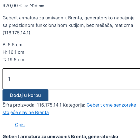
920,00
€
sa PDV-om
Geberit armatura za umivaonik Brenta, generatorsko napajanje,
sa predzidnom funkcionalnom kutijom, bez mešača, mat crna
(116.175.14.1).
B: 5.5 cm
H: 16.1 cm
T: 19.5 cm
Dodaj u korpu
Šifra proizvoda:
116.175.14.1
Kategorija:
Geberit crne senzorske
stojeće slavine Brenta
Opis
Geberit armatura za umivaonik Brenta, generatorsko