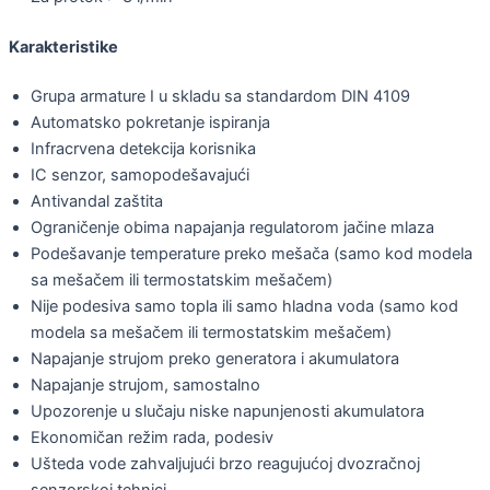
Karakteristike
Grupa armature I u skladu sa standardom DIN 4109
Automatsko pokretanje ispiranja
Infracrvena detekcija korisnika
IC senzor, samopodešavajući
Antivandal zaštita
Ograničenje obima napajanja regulatorom jačine mlaza
Podešavanje temperature preko mešača (samo kod modela
sa mešačem ili termostatskim mešačem)
Nije podesiva samo topla ili samo hladna voda (samo kod
modela sa mešačem ili termostatskim mešačem)
Napajanje strujom preko generatora i akumulatora
Napajanje strujom, samostalno
Upozorenje u slučaju niske napunjenosti akumulatora
Ekonomičan režim rada, podesiv
Ušteda vode zahvaljujući brzo reagujućoj dvozračnoj