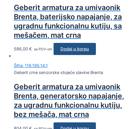
Geberit armatura za umivaonik
Brenta, baterijsko napajanje, za
ugradnu funkcionalnu kutiju, sa
mešačem, mat crna
586,00
€
Dodaj u korpu
sa PDV-om
Šifra: 116.195.14.1
Geberit crne senzorske stojeće slavine Brenta
Geberit armatura za umivaonik
Brenta, generatorsko napajanje,
za ugradnu funkcionalnu kutiju,
bez mešača, mat crna
804,00
€
Dodaj u korpu
sa PDV-om