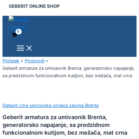
Main
Geberit
Pređi
GEBERIT ONLINE SHOP
Menu
armatura
na
za
sadržaj
umivaonik
Brenta,
generatorsko
napajanje,
sa
predzidnom
funkcionalnom
Početak
Proizvodi
kutijom,
Geberit armatura za umivaonik Brenta, generatorsko napajanje,
bez
sa predzidnom funkcionalnom kutijom, bez mešača, mat crna
mešača,
mat
crna
količina
Geberit crne senzorske stojeće slavine Brenta
Geberit armatura za umivaonik Brenta,
generatorsko napajanje, sa predzidnom
funkcionalnom kutijom, bez mešača, mat crna