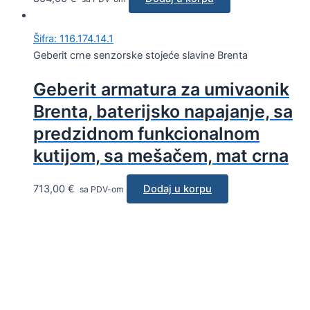
Šifra: 116.174.14.1
Geberit crne senzorske stojeće slavine Brenta
Geberit armatura za umivaonik
Brenta, baterijsko napajanje, sa
predzidnom funkcionalnom
kutijom, sa mešačem, mat crna
713,00
€
Dodaj u korpu
sa PDV-om