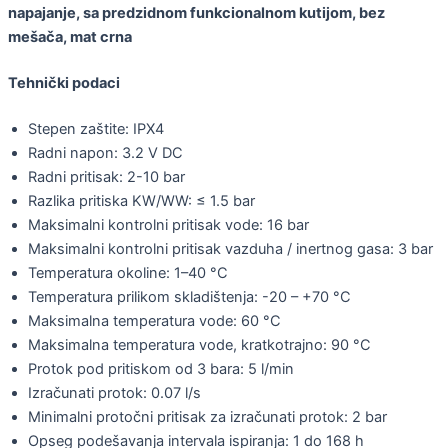
napajanje, sa predzidnom funkcionalnom kutijom, bez
mešača, mat crna
Tehnički podaci
Stepen zaštite: IPX4
Radni napon: 3.2 V DC
Radni pritisak: 2-10 bar
Razlika pritiska KW/WW: ≤ 1.5 bar
Maksimalni kontrolni pritisak vode: 16 bar
Maksimalni kontrolni pritisak vazduha / inertnog gasa: 3 bar
Temperatura okoline: 1–40 °C
Temperatura prilikom skladištenja: -20 – +70 °C
Maksimalna temperatura vode: 60 °C
Maksimalna temperatura vode, kratkotrajno: 90 °C
Protok pod pritiskom od 3 bara: 5 l/min
Izračunati protok: 0.07 l/s
Minimalni protočni pritisak za izračunati protok: 2 bar
Opseg podešavanja intervala ispiranja: 1 do 168 h