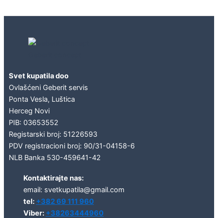
Geberit concept
Svet kupatila doo
Ovlašćeni Geberit servis
Ponta Vesla, Luštica
Herceg Novi
PIB: 03653552
Registarski broj: 51226593
PDV registracioni broj: 90/31-04158-6
NLB Banka 530-459641-42
Kontaktirajte nas:
email: svetkupatila@gmail.com
tel:
+382 69 111 960
Viber:
+38263444960