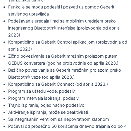
senzorskoj tehnici
Funkcije se mogu podesiti i pozvati uz pomoć Geberit
servisnog upravljača
Podešavanja uređaja i rad sa mobilnim uređajem preko
integrisanog Bluetooth® interfejsa (proizvodnja od aprila
2023)
Kompatibilno sa Geberit Control aplikacijom (proizvodnja od
aprila 2023)
Žično povezivanje sa Geberit mrežnim prolazom putem
GEBUS konvertera (godina proizvodnje od aprila 2023.)
Bežično povezivanje sa Geberit mrežnim prolazom preko
Bluetooth® veze (od aprila 2023.)
Kompatibilno sa Geberit Connect (od aprila 2023.)
Program za uštedu vode, podesiv
Program intervala ispiranja, podesiv
Trajno ispiranje, pojedinačno podesivo
Aktiviranje ispiranja, može se deaktivirati
Sa integrisanim ventilom sa nepovratnom klapnom
Počevši od prosečno 50 korišćenja dnevno trajanja od po 4