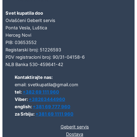
Geberit concept
Svet kupatila doo
Ovlašćeni Geberit servis
Ponta Vesla, Luštica
Herceg Novi
PIB: 03653552
Registarski broj: 51226593
PDV registracioni broj: 90/31-04158-6
NLB Banka 530-459641-42
Kontaktirajte nas:
email: svetkupatila@gmail.com
tel:
+382 69 111 960
Viber:
+38263444960
english:
+381 69 777 960
za Srbiju:
+381 69 1111 960
Geberit servis
Dostava