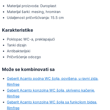
Materijal proizvoda: Duroplast
Materijal šarki: mesing, hromiran
Udaljenost pričvršćivanja:
15.5 cm
Karakteristike
Poklopac WC-a, preklapajući
Tanki dizajn
Antibakterijski
Pričvršćenje odozgo
Može se kombinovati sa
Geberit Acanto podna WC šolja, povišena, u ravni zida,
Rimfree
Geberit Acanto konzolna WC šolja, skriveno kačenje,
Rimfree
Geberit Acanto konzolna WC šolja sa funkcijom bidea,
Rimfree