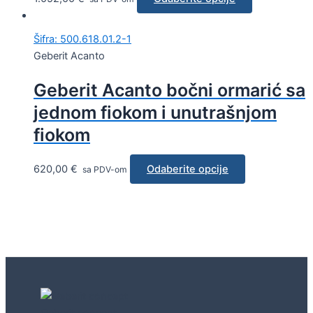
Šifra: 500.618.01.2-1
Geberit Acanto
Geberit Acanto bočni ormarić sa
jednom fiokom i unutrašnjom
fiokom
620,00
€
Odaberite opcije
sa PDV-om