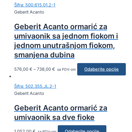
Šifra: 500.615.01.2-1
Geberit Acanto
Geberit Acanto ormarić za
umivaonik sa jednom fiokom i
jednom unutrašnjom fiokom,
smanjena dubina
576,00
€
–
738,00
€
Odaberite opcije
sa PDV-om
Šifra: 502.355.JL.2-1
Geberit Acanto
Geberit Acanto ormarić za
umivaonik sa dve fioke
1.052,00
€
Odaberite opcije
sa PDV-om