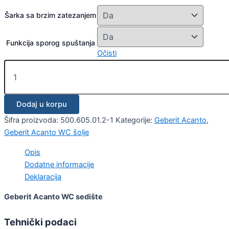
Šarka sa brzim zatezanjem
Funkcija sporog spuštanja
Očisti
Dodaj u korpu
Šifra proizvoda:
500.605.01.2-1
Kategorije:
Geberit Acanto
,
Geberit Acanto WC šolje
Opis
Dodatne informacije
Deklaracija
Geberit Acanto WC sedište
Tehnički podaci