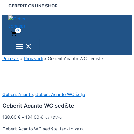
Main
Geberit
Pređi
GEBERIT ONLINE SHOP
Menu
Acanto
na
WC
sadržaj
sedište
količina
Početak
Proizvodi
Geberit Acanto WC sedište
Geberit Acanto
,
Geberit Acanto WC šolje
Geberit Acanto WC sedište
138,00
€
–
184,00
€
sa PDV-om
Geberit Acanto WC sedište, tanki dizajn.