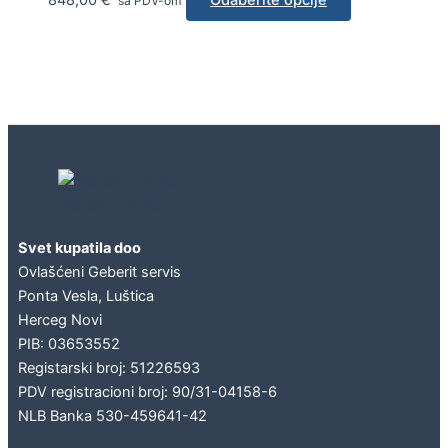
sa PDV-om
Geberit concept
Svet kupatila doo
Ovlašćeni Geberit servis
Ponta Vesla, Luštica
Herceg Novi
PIB: 03653552
Registarski broj: 51226593
PDV registracioni broj: 90/31-04158-6
NLB Banka 530-459641-42