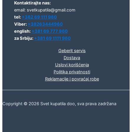
Kontaktirajte nas:
email: svetkupatila@gmail.com
tel:
+382 69 111 960
Viber:
+38263444960
english:
+381 69 777 960
za Srbiju:
+381 69 1111 960
Geberit servis
Dostava
Uslovi korišćenja
Politika privatnosti
Reklamacije i povraćaj robe
Copyright © 2026 Svet kupatila doo, sva prava zadržana