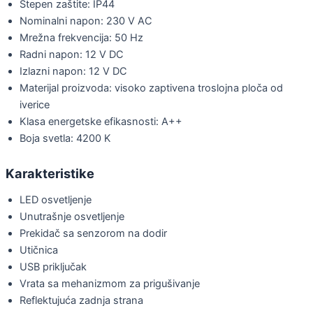
Stepen zaštite: IP44
Nominalni napon: 230 V AC
Mrežna frekvencija: 50 Hz
Radni napon: 12 V DC
Izlazni napon: 12 V DC
Materijal proizvoda: visoko zaptivena troslojna ploča od
iverice
Klasa energetske efikasnosti: A++
Boja svetla: 4200 K
Karakteristike
LED osvetljenje
Unutrašnje osvetljenje
Prekidač sa senzorom na dodir
Utičnica
USB priključak
Vrata sa mehanizmom za prigušivanje
Reflektujuća zadnja strana