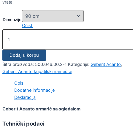
vrata.
Dimenzije
Očisti
Dodaj u korpu
Šifra proizvoda:
500.646.00.2-1
Kategorije:
Geberit Acanto
,
Geberit Acanto kupatilski nameštaj
Opis
Dodatne informacije
Deklaracija
Geberit Acanto ormarić sa ogledalom
Tehnički podaci