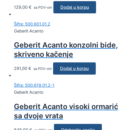
129,00
€
Dodaj u korpu
sa PDV-om
Šifra: 500.601.01.2
Geberit Acanto
Geberit Acanto konzolni bide,
skriveno kačenje
291,00
€
Dodaj u korpu
sa PDV-om
Šifra: 500.619.01.2-1
Geberit Acanto
Geberit Acanto visoki ormarić
sa dvoje vrata
848,00
€
Odaberite opcije