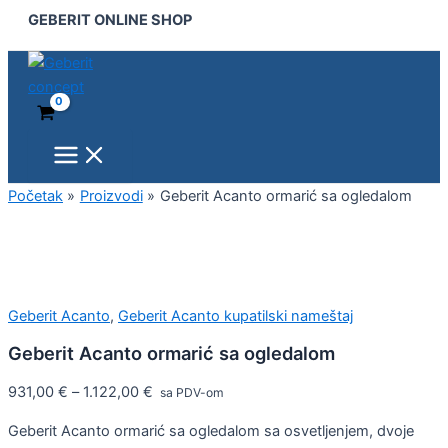
Main
Geberit
Pređi
GEBERIT ONLINE SHOP
Menu
Acanto
na
ormarić
sadržaj
sa
ogledalom
količina
Početak
Proizvodi
Geberit Acanto ormarić sa ogledalom
Geberit Acanto
,
Geberit Acanto kupatilski nameštaj
Geberit Acanto ormarić sa ogledalom
931,00
€
–
1.122,00
€
sa PDV-om
Geberit Acanto ormarić sa ogledalom sa osvetljenjem, dvoje