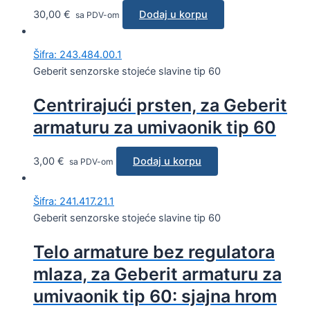
30,00
€
Dodaj u korpu
sa PDV-om
Šifra: 243.484.00.1
Geberit senzorske stojeće slavine tip 60
Centrirajući prsten, za Geberit
armaturu za umivaonik tip 60
3,00
€
Dodaj u korpu
sa PDV-om
Šifra: 241.417.21.1
Geberit senzorske stojeće slavine tip 60
Telo armature bez regulatora
mlaza, za Geberit armaturu za
umivaonik tip 60: sjajna hrom