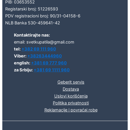
PIB: 03653552
Registarski broj: 51226593
PDV registracioni broj: 90/31-04158-6
NLB Banka 530-459641-42
Kontaktirajte nas:
email: svetkupatila@gmail.com
tel:
+382 69 111 960
Viber:
+38263444960
english:
+381 69 777 960
za Srbiju:
+381 69 1111 960
Geberit servis
Dostava
Uslovi korišćenja
Politika privatnosti
Reklamacije i povraćaj robe