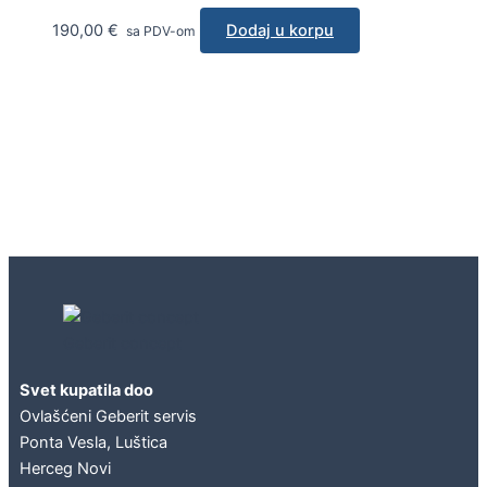
190,00
€
Dodaj u korpu
sa PDV-om
Geberit concept
Svet kupatila doo
Ovlašćeni Geberit servis
Ponta Vesla, Luštica
Herceg Novi