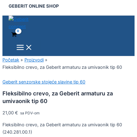
Main
Fleksibilno
Pređi
GEBERIT ONLINE SHOP
Menu
crevo,
na
za
sadržaj
Geberit
armaturu
za
umivaonik
tip
60
količina
Početak
Proizvodi
Fleksibilno crevo, za Geberit armaturu za umivaonik tip 60
Geberit senzorske stojeće slavine tip 60
Fleksibilno crevo, za Geberit armaturu za
umivaonik tip 60
21,00
€
sa PDV-om
Fleksibilno crevo, za Geberit armaturu za umivaonik tip 60
(240.281.00.1)