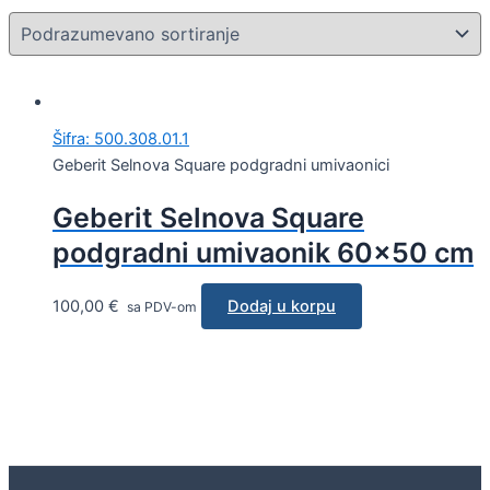
Šifra: 500.308.01.1
Geberit Selnova Square podgradni umivaonici
Geberit Selnova Square
podgradni umivaonik 60×50 cm
100,00
€
Dodaj u korpu
sa PDV-om