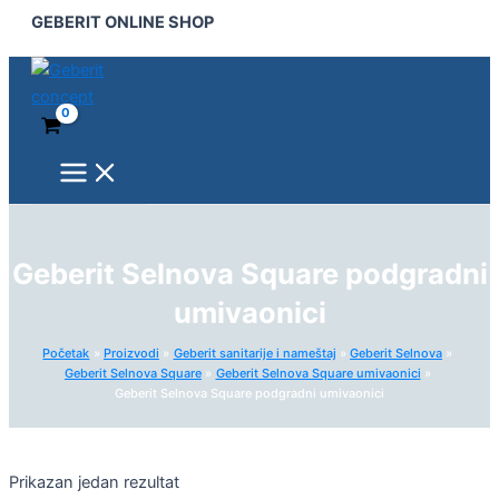
Main
Pređi
GEBERIT ONLINE SHOP
Menu
na
sadržaj
Geberit Selnova Square podgradni
umivaonici
Početak
Proizvodi
Geberit sanitarije i nameštaj
Geberit Selnova
Geberit Selnova Square
Geberit Selnova Square umivaonici
Geberit Selnova Square podgradni umivaonici
Prikazan jedan rezultat