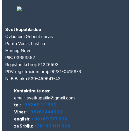
Geberit concept
Svet kupatila doo
Ovlašćeni Geberit servis
Ponta Vesla, Luštica
Herceg Novi
PIB: 03653552
Registarski broj: 51226593
PDV registracioni broj: 90/31-04158-6
NLB Banka 530-459641-42
Kontaktirajte nas:
email: svetkupatila@gmail.com
tel:
+382 69 111 960
Viber:
+38263444960
english:
+381 69 777 960
za Srbiju:
+381 69 1111 960