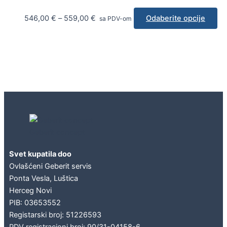
546,00
€
–
559,00
€
Odaberite opcije
sa PDV-om
Geberit concept
Svet kupatila doo
Ovlašćeni Geberit servis
Ponta Vesla, Luštica
Herceg Novi
PIB: 03653552
Registarski broj: 51226593
PDV registracioni broj: 90/31-04158-6