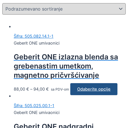
Šifra: 505.082.14.1-1
Geberit ONE umivaonici
Geberit ONE izlazna blenda sa
grebenastim umetkom,
magnetno pričvršćivanje
88,00
€
–
94,00
€
Odaberite opcije
sa PDV-om
Šifra: 505.025.00.1-1
Geberit ONE umivaonici
Geberit ONE nadgradni