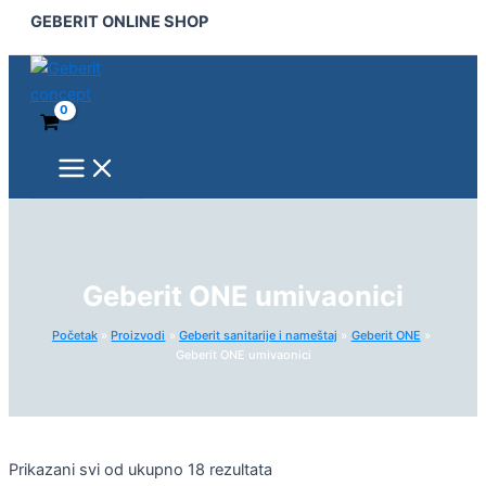
Main
Pređi
GEBERIT ONLINE SHOP
Menu
na
sadržaj
Geberit ONE umivaonici
Početak
Proizvodi
Geberit sanitarije i nameštaj
Geberit ONE
Geberit ONE umivaonici
Prikazani svi od ukupno 18 rezultata