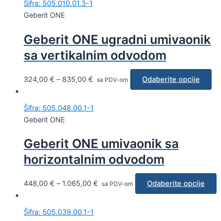
Šifra: 505.010.01.3-1
Geberit ONE
Geberit ONE ugradni umivaonik
sa vertikalnim odvodom
324,00
€
–
835,00
€
Odaberite opcije
sa PDV-om
Šifra: 505.048.00.1-1
Geberit ONE
Geberit ONE umivaonik sa
horizontalnim odvodom
448,00
€
–
1.065,00
€
Odaberite opcije
sa PDV-om
Šifra: 505.039.00.1-1