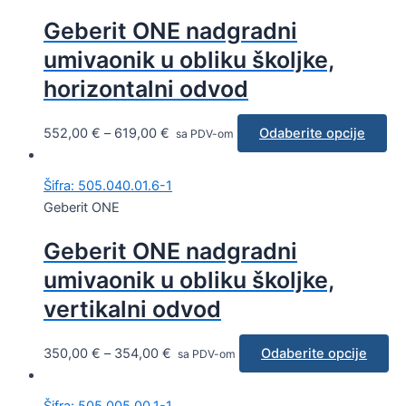
Geberit ONE nadgradni
umivaonik u obliku školjke,
horizontalni odvod
552,00
€
–
619,00
€
Odaberite opcije
sa PDV-om
Šifra: 505.040.01.6-1
Geberit ONE
Geberit ONE nadgradni
umivaonik u obliku školjke,
vertikalni odvod
350,00
€
–
354,00
€
Odaberite opcije
sa PDV-om