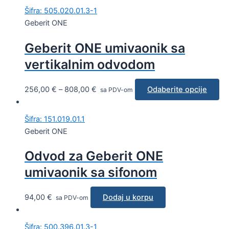
Šifra: 505.020.01.3-1
Geberit ONE
Geberit ONE umivaonik sa
vertikalnim odvodom
256,00
€
–
808,00
€
Odaberite opcije
sa PDV-om
Šifra: 151.019.01.1
Geberit ONE
Odvod za Geberit ONE
umivaonik sa sifonom
94,00
€
Dodaj u korpu
sa PDV-om
Šifra: 500.396.01.3-1