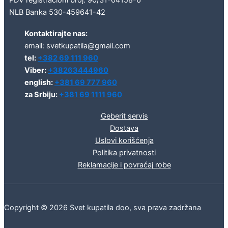
NLB Banka 530-459641-42
Kontaktirajte nas:
email: svetkupatila@gmail.com
tel:
+382 69 111 960
Viber:
+38263444960
english:
+381 69 777 960
za Srbiju:
+381 69 1111 960
Geberit servis
Dostava
Uslovi korišćenja
Politika privatnosti
Reklamacije i povraćaj robe
Copyright © 2026 Svet kupatila doo, sva prava zadržana