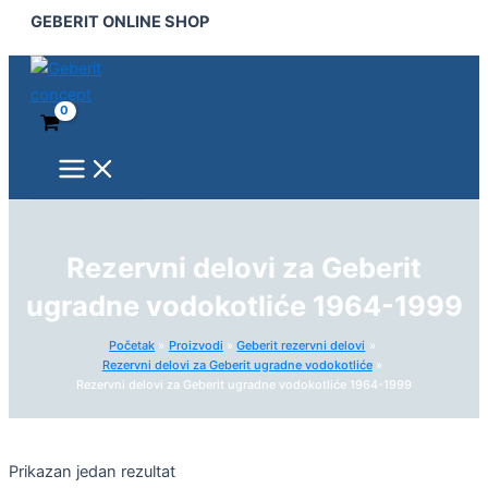
Main
Pređi
GEBERIT ONLINE SHOP
Menu
na
sadržaj
Rezervni delovi za Geberit
ugradne vodokotliće 1964-1999
Početak
Proizvodi
Geberit rezervni delovi
Rezervni delovi za Geberit ugradne vodokotliće
Rezervni delovi za Geberit ugradne vodokotliće 1964-1999
Prikazan jedan rezultat