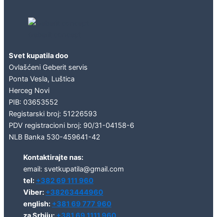
Geberit concept
Svet kupatila doo
Ovlašćeni Geberit servis
Ponta Vesla, Luštica
Herceg Novi
PIB: 03653552
Registarski broj: 51226593
PDV registracioni broj: 90/31-04158-6
NLB Banka 530-459641-42
Kontaktirajte nas:
email: svetkupatila@gmail.com
tel:
+382 69 111 960
Viber:
+38263444960
english:
+381 69 777 960
za Srbiju:
+381 69 1111 960