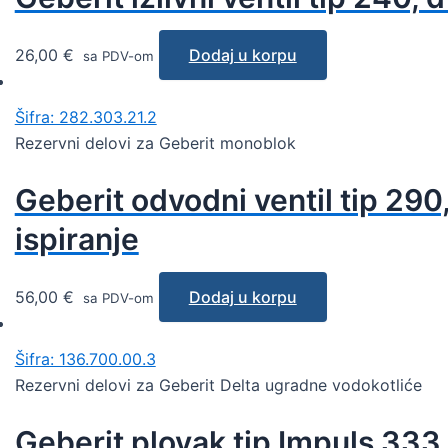
26,00
€
Dodaj u korpu
sa PDV-om
Šifra: 282.303.21.2
Rezervni delovi za Geberit monoblok
Geberit odvodni ventil tip 290
ispiranje
56,00
€
Dodaj u korpu
sa PDV-om
Šifra: 136.700.00.3
Rezervni delovi za Geberit Delta ugradne vodokotliće
Geberit plovak tip Impuls 333