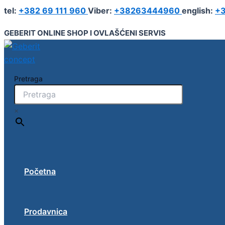
Pređi
tel:
+382 69 111 960
Viber:
+38263444960
english:
+3
na
sadržaj
GEBERIT ONLINE SHOP I OVLAŠĆENI SERVIS
Pretraga
×
Početna
Prodavnica