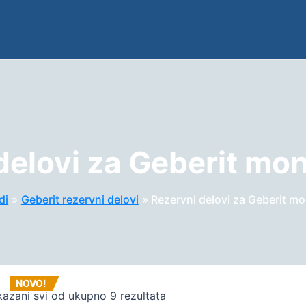
delovi za Geberit mo
di
Geberit rezervni delovi
Rezervni delovi za Geberit m
NOVO!
kazani svi od ukupno 9 rezultata