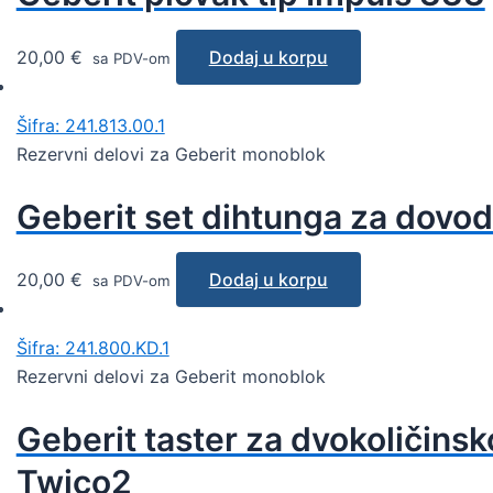
20,00
€
Dodaj u korpu
sa PDV-om
Šifra: 241.813.00.1
Rezervni delovi za Geberit monoblok
Geberit set dihtunga za dovodn
20,00
€
Dodaj u korpu
sa PDV-om
Šifra: 241.800.KD.1
Rezervni delovi za Geberit monoblok
Geberit taster za dvokoličinsk
Twico2