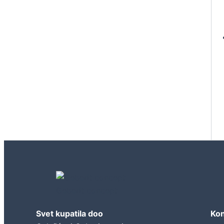
Geberit concept
Svet kupatila doo
Kon