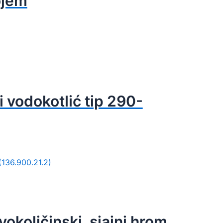
ojem
 vodokotlić tip 290-
dvokoličinski, sjajni hrom