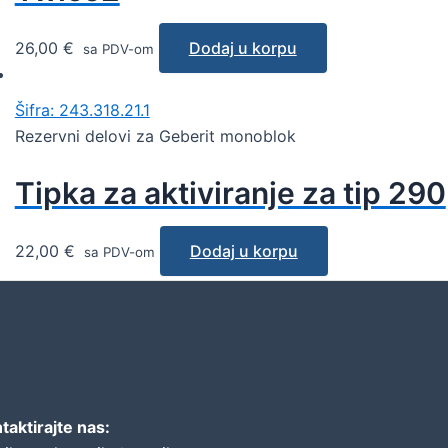
26,00
€
Dodaj u korpu
sa PDV-om
Šifra: 243.318.21.1
Rezervni delovi za Geberit monoblok
Tipka za aktiviranje za tip 290
22,00
€
Dodaj u korpu
sa PDV-om
taktirajte nas: