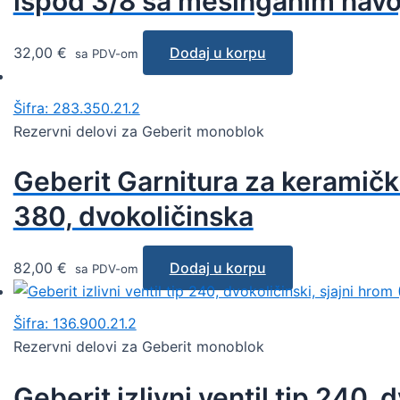
ispod 3/8 sa mesinganim nav
32,00
€
Dodaj u korpu
sa PDV-om
Šifra: 283.350.21.2
Rezervni delovi za Geberit monoblok
Geberit Garnitura za keramički
380, dvokoličinska
82,00
€
Dodaj u korpu
sa PDV-om
Šifra: 136.900.21.2
Rezervni delovi za Geberit monoblok
Geberit izlivni ventil tip 240, 