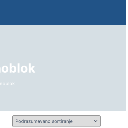
noblok
onoblok