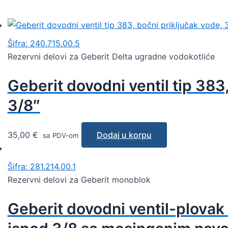
Šifra: 240.715.00.5
Rezervni delovi za Geberit Delta ugradne vodokotliće
Geberit dovodni ventil tip 383
3/8″
35,00
€
Dodaj u korpu
sa PDV-om
Šifra: 281.214.00.1
Rezervni delovi za Geberit monoblok
Geberit dovodni ventil-plovak