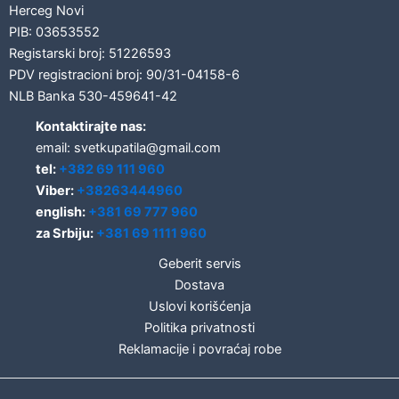
Herceg Novi
PIB: 03653552
Registarski broj: 51226593
PDV registracioni broj: 90/31-04158-6
NLB Banka 530-459641-42
Kontaktirajte nas:
email: svetkupatila@gmail.com
tel:
+382 69 111 960
Viber:
+38263444960
english:
+381 69 777 960
za Srbiju:
+381 69 1111 960
Geberit servis
Dostava
Uslovi korišćenja
Politika privatnosti
Reklamacije i povraćaj robe