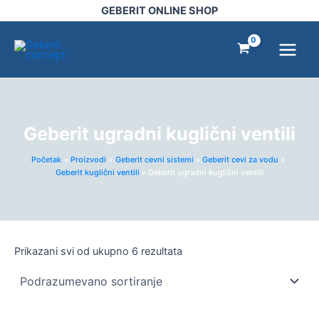
Pređi
GEBERIT ONLINE SHOP
na
Main
sadržaj
Menu
Geberit ugradni kuglični ventili
Početak
Proizvodi
Geberit cevni sistemi
Geberit cevi za vodu
Geberit kuglični ventili
Geberit ugradni kuglični ventili
Prikazani svi od ukupno 6 rezultata