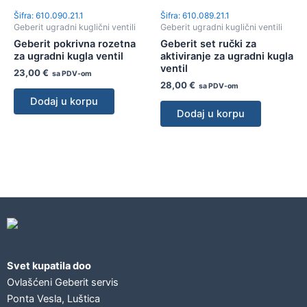
Šifra: 610.090.21.1
Šifra: 610.089.21.1
Geberit ugradni kuglični ventili
Geberit ugradni kuglični ventili
Geberit pokrivna rozetna
Geberit set ručki za
za ugradni kugla ventil
aktiviranje za ugradni kugla
ventil
23,00
€
sa PDV-om
28,00
€
sa PDV-om
Dodaj u korpu
Dodaj u korpu
Geberit concept
Svet kupatila doo
Ovlašćeni Geberit servis
Ponta Vesla, Luštica