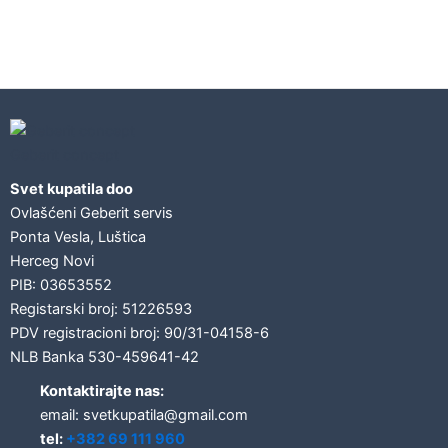
Geberit concept
Svet kupatila doo
Ovlašćeni Geberit servis
Ponta Vesla, Luštica
Herceg Novi
PIB: 03653552
Registarski broj: 51226593
PDV registracioni broj: 90/31-04158-6
NLB Banka 530-459641-42
Kontaktirajte nas:
email: svetkupatila@gmail.com
tel:
+382 69 111 960